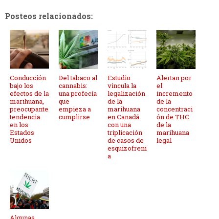
Posteos relacionados:
Conducción
Del tabaco al
Estudio
Alertan por
bajo los
cannabis:
vincula la
el
efectos de la
una profecía
legalización
incremento
marihuana,
que
de la
de la
preocupante
empieza a
marihuana
concentraci
tendencia
cumplirse
en Canadá
ón de THC
en los
con una
de la
Estados
triplicación
marihuana
Unidos
de casos de
legal
esquizofreni
a
Algunas