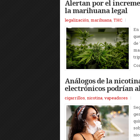
Alertan por el increme
la marihuana legal
legalización
,
marihuana
,
THC
En 
que
de 
mar
tri
Co
Análogos de la nicotina
electrónicos podrían al
cigarrillos
,
nicotina
,
vapeadores
Seg
gen
quí
sob
nic