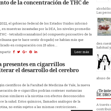
nto de la concentración de THC de
alcohólic
Las pers
2022, el gobierno federal de los Estados Unidos informó
, en muestras incautadas por la DEA, los niveles promedio
THC - tetrahidrocannabinol (el compuesto psicoactivo de la
ihuana que te hace sentir drogado) se habían más que
den cuen
plicado en comparación con 25 años....
habitual 
mpartir
Leer más
 presentes en cigarrillos
terar el desarrollo del cerebro
abuso de 
ún científicos de la Facultad de Medicina de Yale, la nueva
¿Te int
eración de e-cigarrillos podrían contener sustancias
DE DRO
micas similares a la nicotina con efectos desconocidos
re la salud. Estos químicos, llamados análogos de la
A través
otina, no están sujetos a las mismas restricciones...
contribuí