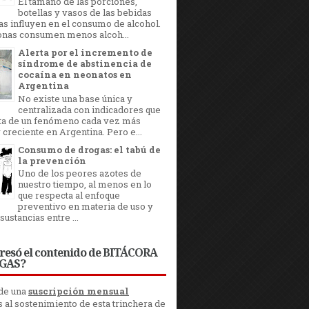
El tamaño de las porciones,
botellas y vasos de las bebidas
as influyen en el consumo de alcohol.
onas consumen menos alcoh...
Alerta por el incremento de
síndrome de abstinencia de
cocaína en neonatos en
Argentina
No existe una base única y
centralizada con indicadores que
ta de un fenómeno cada vez más
y creciente en Argentina. Pero e...
Consumo de drogas: el tabú de
la prevención
Uno de los peores azotes de
nuestro tiempo, al menos en lo
que respecta al enfoque
preventivo en materia de uso y
sustancias entre ...
eresó el contenido de BITÁCORA
GAS?
 de una
suscripción mensual
s al sostenimiento de esta trinchera de